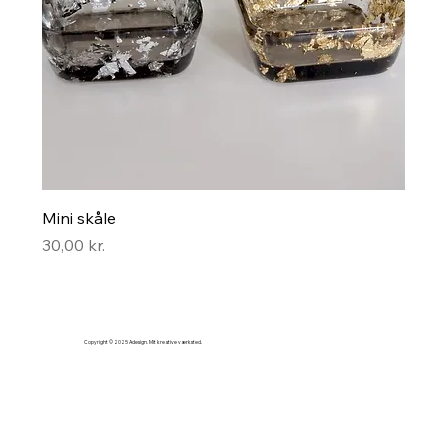
Mini skåle
Pris
30,00 kr.
Copyright © 2025 Adesign. Mit kreative værksted.